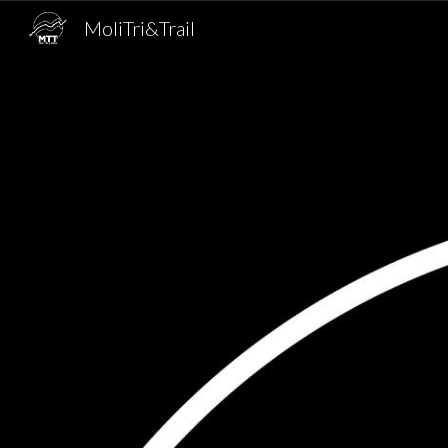
MoliTri&Trail
Sk