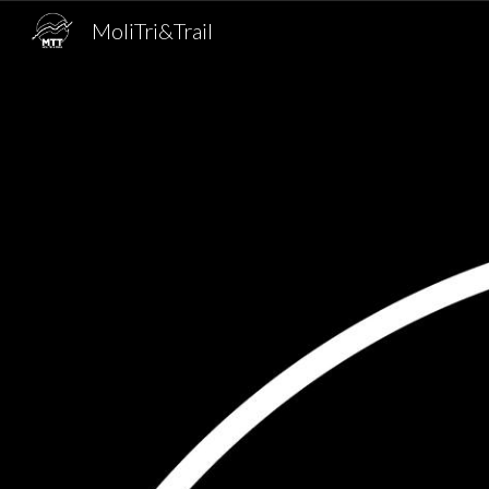
MoliTri&Trail
Sk